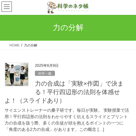
コ
ナ
ン
ビ
テ
ゲ
ン
ー
力の分解
ツ
シ
へ
ョ
ス
ン
HOME
力の分解
キ
に
ッ
移
プ
動
2025年6月9日
科学一般
力の合成は「実験×作図」で決ま
る！平行四辺形の法則を体感せ
よ！（スライドあり）
サイエンストレーナーの桑子研です。毎日が実験。 実験授業で活
用！平行四辺形の法則をわかりやすく伝えるスライドとプリント
力の合成を扱う際、多くの生徒が頭を抱えるポイントの一つに
「角度のある2力の合成」があります。この概念 […]