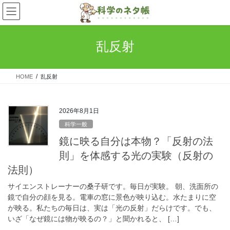
コ
ナ
ン
ビ
テ
ゲ
ン
ー
乱反射
ツ
シ
へ
ョ
ス
ン
HOME
乱反射
キ
に
ッ
移
プ
動
2026年8月1日
科学一般
鏡に映る自分は本物？「反射の法
則」を体感する光の実験（反射の
法則）
サイエンストレーナーの桑子研です。毎日が実験。 朝、洗面所の
鏡で自分の顔を見る。電車の窓に景色が映り込む。水たまりに空
が映る。私たちの毎日は、実は「光の反射」だらけです。でも、
いざ「なぜ鏡には物が映るの？」と聞かれると、 […]