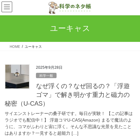
コ
ナ
ン
ビ
テ
ゲ
ン
ー
ユーキャス
ツ
シ
へ
ョ
ス
ン
HOME
ユーキャス
キ
に
ッ
移
プ
動
2025年9月28日
科学一般
なぜ浮くの？なぜ回るの？「浮遊
ゴマ」で解き明かす重力と磁力の
秘密（U-CAS）
サイエンストレーナーの桑子研です。毎日が実験！ 【この記事は
ラジオでも配信中！】 浮遊コマU-CAS(Amazon) まるで魔法のよ
うに、コマがふわりと宙に浮く。そんな不思議な光景を見たこと
はありますか？一見すると超能力 […]