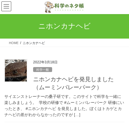
コ
ナ
ン
ビ
テ
ゲ
ン
ー
ニホンカナヘビ
ツ
シ
へ
ョ
ス
ン
HOME
ニホンカナヘビ
キ
に
ッ
移
プ
動
2022年3月18日
科学一般
ニホンカナヘビを発見しました
（ムーミンバレーパーク）
サイエンストレーナーの桑子研です。このサイトで科学を一緒に
楽しみましょう。 学校の研修で #ムーミンバレーパーク 研修にい
ったとき、 #ニホンカナヘビ を発見しました。ぼくはトカゲとカ
ナヘビの差がわからなかったのですが […]