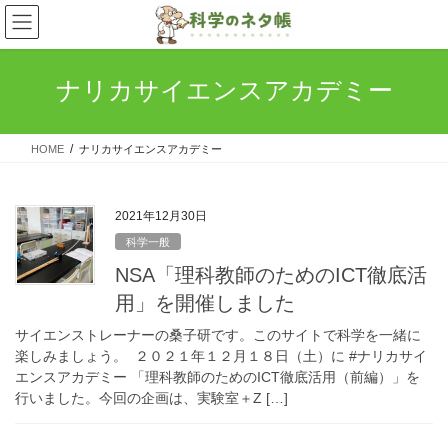
コ
ナ
ン
ビ
テ
ゲ
ン
ー
ナリカサイエンスアカデミー
ツ
シ
へ
ョ
ス
ン
HOME
ナリカサイエンスアカデミー
キ
に
ッ
移
プ
動
2021年12月30日
科学一般
NSA「理科教師のためのICT徹底活
用」を開催しました
サイエンストレーナーの桑子研です。このサイトで科学を一緒に
楽しみましょう。 ２０２１年１２月１８日（土）に #ナリカサイ
エンスアカデミー 「理科教師のためのICT徹底活用（前編）」を
行いました。今回の企画は、実験室＋Z […]