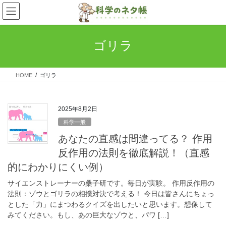
コ
ナ
ン
ビ
テ
ゲ
ン
ー
ゴリラ
ツ
シ
へ
ョ
ス
ン
HOME
ゴリラ
キ
に
ッ
移
プ
動
2025年8月2日
科学一般
あなたの直感は間違ってる？ 作用
反作用の法則を徹底解説！（直感
的にわかりにくい例）
サイエンストレーナーの桑子研です。毎日が実験。 作用反作用の
法則：ゾウとゴリラの相撲対決で考える！ 今日は皆さんにちょっ
とした「力」にまつわるクイズを出したいと思います。想像して
みてください。もし、あの巨大なゾウと、パワ […]