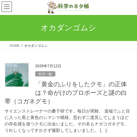
コ
ナ
ン
ビ
テ
ゲ
ン
ー
オカダンゴムシ
ツ
シ
へ
ョ
ス
ン
HOME
オカダンゴムシ
キ
に
ッ
移
プ
動
2026年7月12日
科学一般
「黄金のふりをしたクモ」の正体
は？命がけのプロポーズと謎の白
帯（コガネグモ）
サイエンストレーナーの桑子研です。毎日が実験。 道端でふと目
に入った黒と黄色のシマシマ模様。思わず二度見してしまうほど
の存在感を放つクモに出会いました。その名もナガコガネグモ。
うれしくなってすかさず撮影してしまいました。 […]