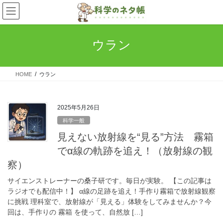
コ
ナ
ン
ビ
テ
ゲ
ン
ー
ウラン
ツ
シ
へ
ョ
ス
ン
HOME
ウラン
キ
に
ッ
移
プ
動
2025年5月26日
科学一般
見えない放射線を“見る”方法 霧箱
でα線の軌跡を追え！（放射線の観
察）
サイエンストレーナーの桑子研です。毎日が実験。 【この記事は
ラジオでも配信中！】 α線の足跡を追え！手作り霧箱で放射線観察
に挑戦 理科室で、放射線が「見える」体験をしてみませんか？今
回は、手作りの 霧箱 を使って、自然放 […]