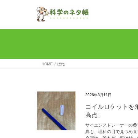
コ
ナ
ン
ビ
テ
ゲ
ン
ー
ツ
シ
へ
ョ
ス
ン
キ
に
ッ
移
HOME
ばね
プ
動
2026年3月11日
コイルロケットを
高点」
サイエンストレーナーの桑
具も、理科の目で見つめ直
今回は、誰もが一度は触った