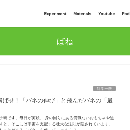
Experiment
Materials
Youtube
Pod
ばね
科学一般
飛ばせ！「バネの伸び」と飛んだバネの「最
子研です。毎日が実験。 身の回りにある何気ないおもちゃや道
すと、そこには宇宙を支配する壮大な法則が隠されています。
ことがある「バネ」を使って、エネ […]