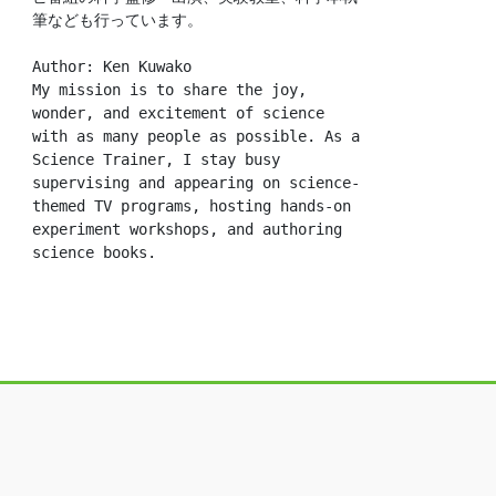
筆なども行っています。
Author: Ken Kuwako
My mission is to share the joy, 
wonder, and excitement of science 
with as many people as possible. As a 
Science Trainer, I stay busy 
supervising and appearing on science-
themed TV programs, hosting hands-on 
experiment workshops, and authoring 
science books.