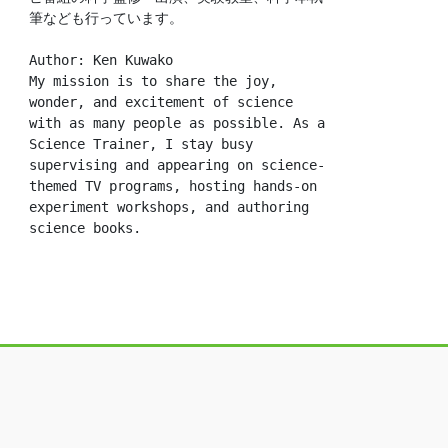
筆なども行っています。
Author: Ken Kuwako
My mission is to share the joy, 
wonder, and excitement of science 
with as many people as possible. As a 
Science Trainer, I stay busy 
supervising and appearing on science-
themed TV programs, hosting hands-on 
experiment workshops, and authoring 
science books.