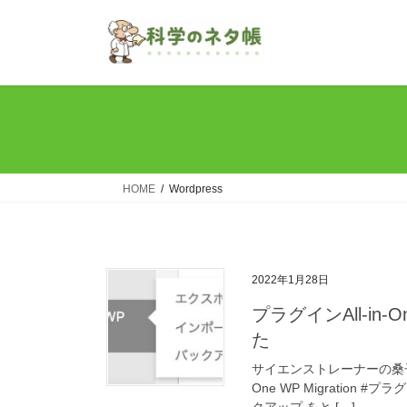
コ
ナ
ン
ビ
テ
ゲ
ン
ー
ツ
シ
へ
ョ
ス
ン
キ
に
ッ
移
HOME
Wordpress
プ
動
2022年1月28日
プラグインAll-in-
た
サイエンストレーナーの桑子
One WP Migration 
クアップ をと […]