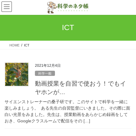
コ
ナ
ン
ビ
テ
ゲ
ン
ー
ICT
ツ
シ
へ
ョ
ス
ン
HOME
ICT
キ
に
ッ
移
プ
動
2021年12月4日
科学一般
動画授業を自習で使おう！でもイ
ヤホンが…
サイエンストレーナーの桑子研です。このサイトで科学を一緒に
楽しみましょう。 ある先生の自習監督にいきました。その際に面
白い光景をみました。先生は、授業動画をあらかじめ録画をして
おき、Googleクラスルームで配信をその […]