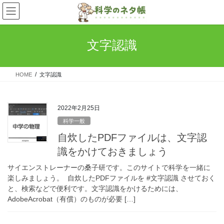
コ
ナ
ン
ビ
テ
ゲ
ン
ー
文字認識
ツ
シ
へ
ョ
ス
ン
HOME
文字認識
キ
に
ッ
移
プ
動
2022年2月25日
科学一般
自炊したPDFファイルは、文字認
識をかけておきましょう
サイエンストレーナーの桑子研です。このサイトで科学を一緒に
楽しみましょう。 自炊したPDFファイルを #文字認識 させておく
と、検索などで便利です。文字認識をかけるためには、
AdobeAcrobat（有償）のものが必要 […]