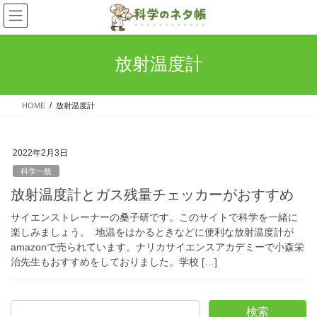
コ
ナ
ン
ビ
テ
ゲ
ン
ー
放射温度計
ツ
シ
へ
ョ
ス
ン
HOME
放射温度計
キ
に
ッ
移
プ
動
2022年2月3日
科学一般
放射温度計とガス残量チェッカーがおすすめ
サイエンストレーナーの桑子研です。このサイトで科学を一緒に
楽しみましょう。 地温をはかるときなどに便利な放射温度計が
amazonで売られています。ナリカサイエンスアカデミーで小森栄
治先生もおすすめをしておりました。学校 […]
検索