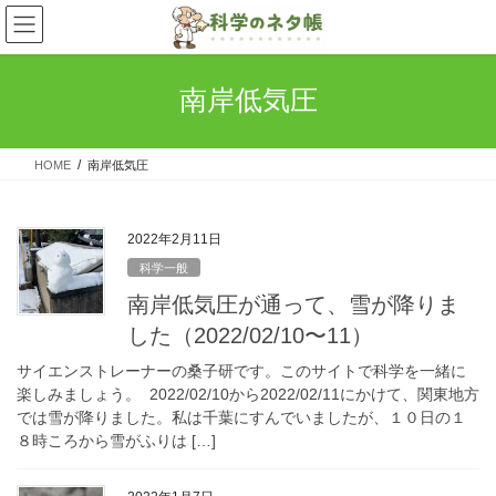
コ
ナ
ン
ビ
テ
ゲ
ン
ー
南岸低気圧
ツ
シ
へ
ョ
ス
ン
HOME
南岸低気圧
キ
に
ッ
移
プ
動
2022年2月11日
科学一般
南岸低気圧が通って、雪が降りま
した（2022/02/10〜11）
サイエンストレーナーの桑子研です。このサイトで科学を一緒に
楽しみましょう。 2022/02/10から2022/02/11にかけて、関東地方
では雪が降りました。私は千葉にすんでいましたが、１０日の１
８時ころから雪がふりは […]