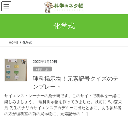
コ
ナ
ン
ビ
テ
ゲ
ン
ー
化学式
ツ
シ
へ
ョ
ス
ン
HOME
化学式
キ
に
ッ
移
プ
動
2022年1月19日
科学一般
理科掲示物！元素記号クイズのテ
ンプレート
サイエンストレーナーの桑子研です。このサイトで科学を一緒に
楽しみましょう。 理科掲示物を作ってみました。以前に #小森栄
治 先生のナリカサイエンスアカデミーに出たときに、ある参加者
の方が理科室の前の掲示物に、元素記号の […]