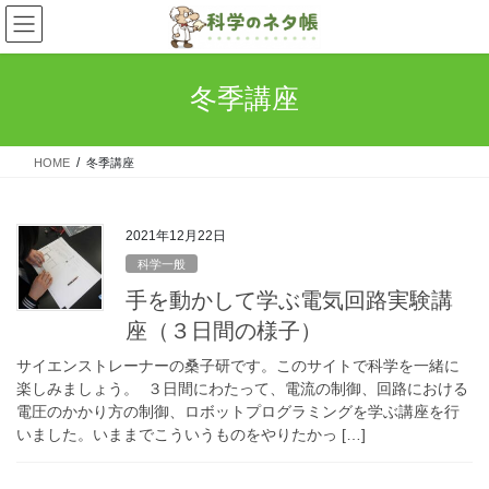
コ
ナ
ン
ビ
テ
ゲ
ン
ー
冬季講座
ツ
シ
へ
ョ
ス
ン
HOME
冬季講座
キ
に
ッ
移
プ
動
2021年12月22日
科学一般
手を動かして学ぶ電気回路実験講
座（３日間の様子）
サイエンストレーナーの桑子研です。このサイトで科学を一緒に
楽しみましょう。 ３日間にわたって、電流の制御、回路における
電圧のかかり方の制御、ロボットプログラミングを学ぶ講座を行
いました。いままでこういうものをやりたかっ […]