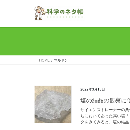
コ
ナ
ン
ビ
テ
ゲ
ン
ー
ツ
シ
へ
ョ
ス
ン
キ
に
ッ
移
HOME
マルドン
プ
動
2022年3月13日
塩の結晶の観察に
サイエンストレーナーの桑
ちにおいてあった高い塩「 #Ma
クをみてみると、塩の結晶 [