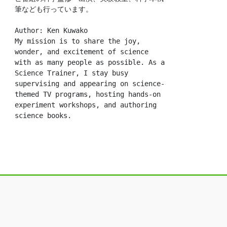
筆なども行っています。
Author: Ken Kuwako
My mission is to share the joy, 
wonder, and excitement of science 
with as many people as possible. As a 
Science Trainer, I stay busy 
supervising and appearing on science-
themed TV programs, hosting hands-on 
experiment workshops, and authoring 
science books.