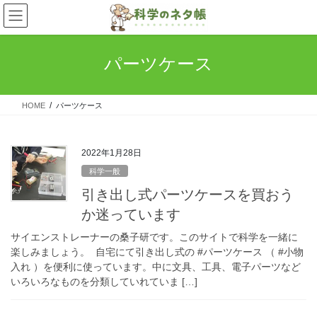
コ
ナ
ン
ビ
テ
ゲ
ン
ー
パーツケース
ツ
シ
へ
ョ
ス
ン
HOME
パーツケース
キ
に
ッ
移
プ
動
2022年1月28日
科学一般
引き出し式パーツケースを買おう
か迷っています
サイエンストレーナーの桑子研です。このサイトで科学を一緒に
楽しみましょう。 自宅にて引き出し式の #パーツケース （ #小物
入れ ）を便利に使っています。中に文具、工具、電子パーツなど
いろいろなものを分類していれていま […]