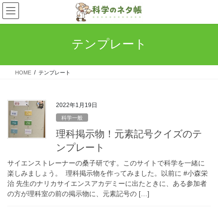
コ
ナ
ン
ビ
テ
ゲ
ン
ー
テンプレート
ツ
シ
へ
ョ
ス
ン
HOME
テンプレート
キ
に
ッ
移
プ
動
2022年1月19日
科学一般
理科掲示物！元素記号クイズのテ
ンプレート
サイエンストレーナーの桑子研です。このサイトで科学を一緒に
楽しみましょう。 理科掲示物を作ってみました。以前に #小森栄
治 先生のナリカサイエンスアカデミーに出たときに、ある参加者
の方が理科室の前の掲示物に、元素記号の […]