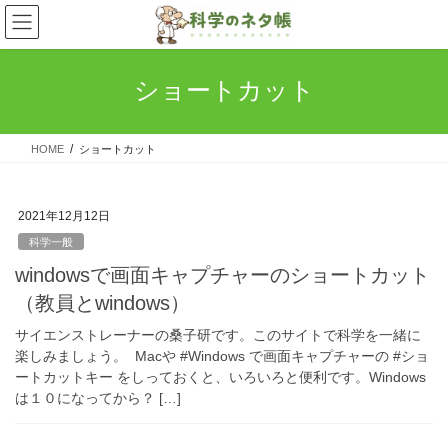
コ
ナ
ン
ビ
テ
ゲ
ン
ー
ショートカット
ツ
シ
へ
ョ
ス
ン
HOME
ショートカット
キ
に
ッ
移
プ
動
2021年12月12日
科学一般
windowsで画面キャプチャーのショートカット
（教員とwindows）
サイエンストレーナーの桑子研です。このサイトで科学を一緒に
楽しみましょう。 Macや #Windows で画面キャプチャーの #ショ
ートカットキー をしっておくと、いろいろと便利です。Windows
は１０になってから？ […]