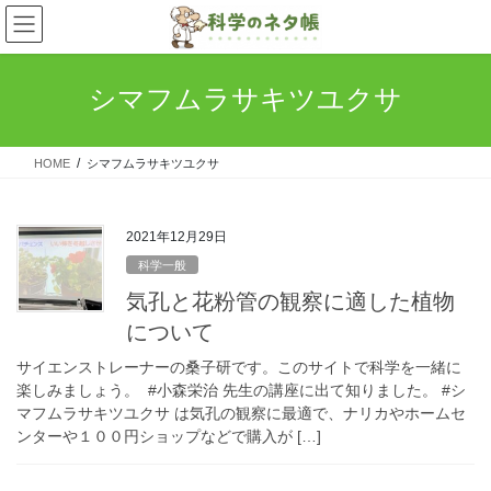
コ
ナ
ン
ビ
テ
ゲ
ン
ー
シマフムラサキツユクサ
ツ
シ
へ
ョ
ス
ン
HOME
シマフムラサキツユクサ
キ
に
ッ
移
プ
動
2021年12月29日
科学一般
気孔と花粉管の観察に適した植物
について
サイエンストレーナーの桑子研です。このサイトで科学を一緒に
楽しみましょう。 #小森栄治 先生の講座に出て知りました。 #シ
マフムラサキツユクサ は気孔の観察に最適で、ナリカやホームセ
ンターや１００円ショップなどで購入が […]