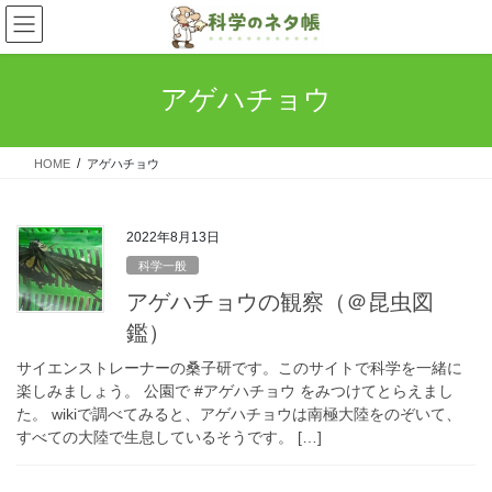
コ
ナ
ン
ビ
テ
ゲ
ン
ー
アゲハチョウ
ツ
シ
へ
ョ
ス
ン
HOME
アゲハチョウ
キ
に
ッ
移
プ
動
2022年8月13日
科学一般
アゲハチョウの観察（＠昆虫図
鑑）
サイエンストレーナーの桑子研です。このサイトで科学を一緒に
楽しみましょう。 公園で #アゲハチョウ をみつけてとらえまし
た。 wikiで調べてみると、アゲハチョウは南極大陸をのぞいて、
すべての大陸で生息しているそうです。 […]