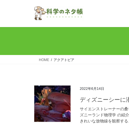
コ
ナ
ン
ビ
テ
ゲ
ン
ー
ツ
シ
へ
ョ
ス
ン
キ
に
ッ
移
HOME
アクアトピア
プ
動
2022年6月14日
ディズニーシーに
サイエンストレーナーの桑
ズニーランド物理学 の紹
きれいな放物線を観察するこ