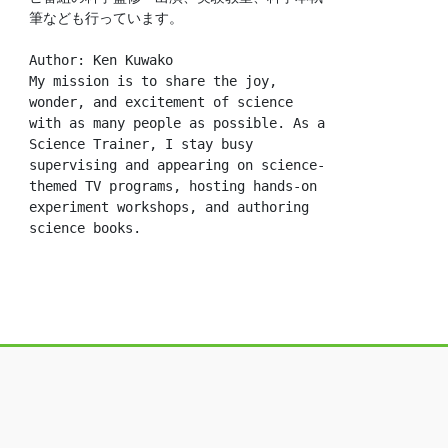
筆なども行っています。
Author: Ken Kuwako
My mission is to share the joy, 
wonder, and excitement of science 
with as many people as possible. As a 
Science Trainer, I stay busy 
supervising and appearing on science-
themed TV programs, hosting hands-on 
experiment workshops, and authoring 
science books.