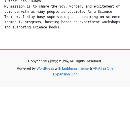
Author: Ken Kuwako
My mission is to share the joy, wonder, and excitement of 
science with as many people as possible. As a Science 
Trainer, I stay busy supervising and appearing on science-
themed TV programs, hosting hands-on experiment workshops, 
and authoring science books.
Copyright © 科学のネタ帳 All Rights Reserved.
Powered by
WordPress
with
Lightning Theme
&
VK All in One
Expansion Unit