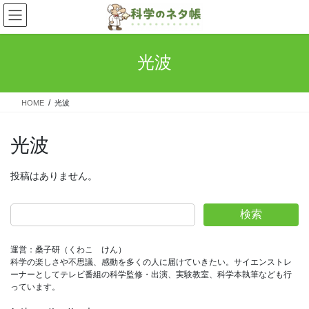
コ
ナ
ン
ビ
テ
ゲ
ン
ー
光波
ツ
シ
へ
ョ
ス
ン
HOME
光波
キ
に
ッ
移
プ
動
光波
投稿はありません。
検索
運営：桑子研（くわこ　けん）
科学の楽しさや不思議、感動を多くの人に届けていきたい。サイエンストレ
ーナーとしてテレビ番組の科学監修・出演、実験教室、科学本執筆なども行
っています。