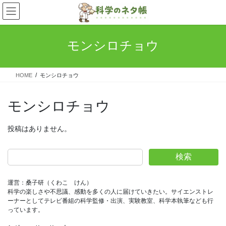
コ
ナ
ン
ビ
テ
ゲ
ン
ー
モンシロチョウ
ツ
シ
へ
ョ
ス
ン
HOME
モンシロチョウ
キ
に
ッ
移
プ
動
モンシロチョウ
投稿はありません。
検索
運営：桑子研（くわこ　けん）
科学の楽しさや不思議、感動を多くの人に届けていきたい。サイエンストレ
ーナーとしてテレビ番組の科学監修・出演、実験教室、科学本執筆なども行
っています。