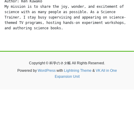
Author: Ken Kuwako
My mission is to share the joy, wonder, and excitement of 
science with as many people as possible. As a Science 
Trainer, I stay busy supervising and appearing on science-
themed TV programs, hosting hands-on experiment workshops, 
and authoring science books.
Copyright © 科学のネタ帳 All Rights Reserved.
Powered by
WordPress
with
Lightning Theme
&
VK All in One
Expansion Unit