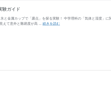
実験ガイド
？氷と金属カップで「露点」を探る実験！ 中学理科の「気体と湿度」に
氷
見えて意外と難易度が高 …
続きを読む
と
カ
ッ
プ
で
「空
気
の
秘
密」
に
迫
る！
湿
度
と