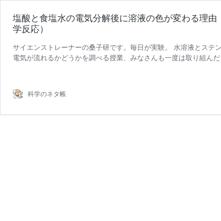
塩酸と食塩水の電気分解後に溶液の色が変わる理由
学反応）
サイエンストレーナーの桑子研です。毎日が実験。 水溶液とステン
電気が流れるかどうかを調べる授業、みなさんも一度は取り組んだ
塩
らに実験手順については詳 …
続きを読む
酸
と
科学のネタ帳
食
塩
水
の
電
気
分
解
後
に
溶
液