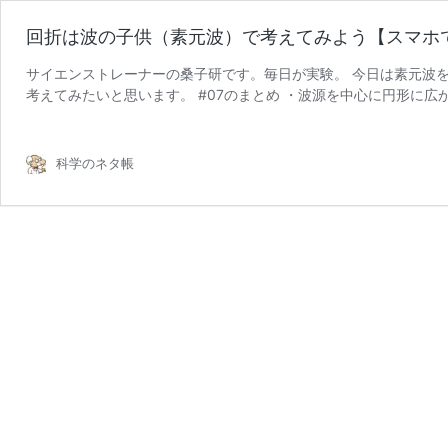
回折は波の子供（素元波）で考えてみよう【スマホで
サイエンストレーナーの桑子研です。毎日が実験。 今日は素元波
考えてみたいと思います。 #07のまとめ ・波源を中心に円形に広
回
波 を使った直線 …
続きを読む
折
は
科学のネタ帳
波
の
子
供
（素
元
波）
で
考
え
て
み
よ