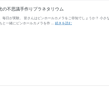
光の不思議手作りプラネタリウム
。毎日が実験。 皆さんはピンホールカメラをご存知でしょうか？ 小さ
「星
ちと一緒にピンホールカメラを作 …
続きを読む
空」
を
創
ろ
う！
ピ
ン
ホ
ー
ル
カ
メ
ラ
で
実
現