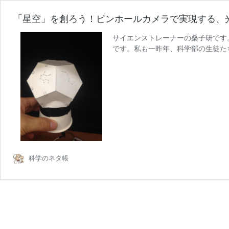
「星空」を創ろう！ピンホールカメラで実現する、
サイエンストレーナーの桑子研です
です。私も一昨年、科学部の生徒た
科学のネタ帳