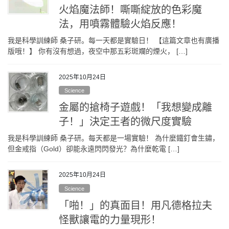
火焰魔法師！嘶嘶綻放的色彩魔
法，用噴霧體驗火焰反應！
我是科學訓練師 桑子研。每一天都是實驗日！ 【這篇文章也有廣播
版哦！】 你有沒有想過，夜空中那五彩斑斕的煙火， […]
2025年10月24日
Science
金屬的搶椅子遊戲！「我想變成離
子！」決定王者的微尺度實驗
我是科學訓練師 桑子研。每天都是一場實驗！ 為什麼鐵釘會生鏽，
但金戒指（Gold）卻能永遠閃閃發光？為什麼乾電 […]
2025年10月24日
Science
「啪！」的真面目！用凡德格拉夫
怪獸讓電的力量現形！