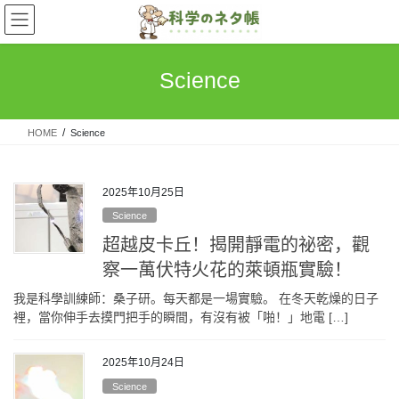
Skip
Skip
to
to
the
the
content
Navigation
Science
HOME
Science
2025年10月25日
Science
超越皮卡丘！揭開靜電的祕密，觀
察一萬伏特火花的萊頓瓶實驗！
我是科學訓練師：桑子研。每天都是一場實驗。 在冬天乾燥的日子
裡，當你伸手去摸門把手的瞬間，有沒有被「啪！」地電 […]
2025年10月24日
Science