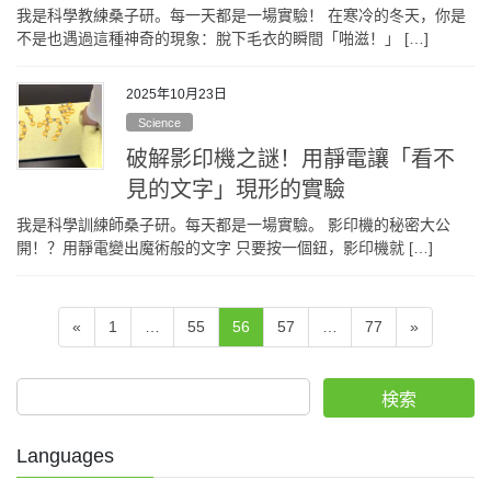
我是科學教練桑子研。每一天都是一場實驗！ 在寒冷的冬天，你是
不是也遇過這種神奇的現象：脫下毛衣的瞬間「啪滋！」 […]
2025年10月23日
Science
破解影印機之謎！用靜電讓「看不
見的文字」現形的實驗
我是科學訓練師桑子研。每天都是一場實驗。 影印機的秘密大公
開！？用靜電變出魔術般的文字 只要按一個鈕，影印機就 […]
文
Page
Page
Page
Page
Page
«
1
…
55
56
57
…
77
»
章
分
検索
页
Languages