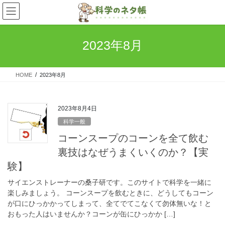
コ
ナ
ン
ビ
テ
ゲ
ン
ー
2023年8月
ツ
シ
へ
ョ
ス
ン
HOME
2023年8月
キ
に
ッ
移
プ
動
2023年8月4日
科学一般
コーンスープのコーンを全て飲む
裏技はなぜうまくいくのか？【実
験】
サイエンストレーナーの桑子研です。このサイトで科学を一緒に
楽しみましょう。 コーンスープを飲むときに、どうしてもコーン
が口にひっかかってしまって、全てでてこなくて勿体無いな！と
おもった人はいませんか？コーンが缶にひっかか […]