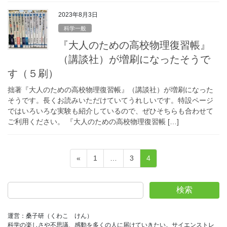
2023年8月3日
科学一般
『大人のための高校物理復習帳』
（講談社）が増刷になったそうで
す（５刷）
拙著『大人のための高校物理復習帳』（講談社）が増刷になった
そうです。長くお読みいただけていてうれしいです。特設ページ
ではいろいろな実験も紹介しているので、ぜひそちらも合わせて
ご利用ください。 『大人のための高校物理復習帳 […]
投
固
固
固
«
1
…
3
4
稿
定
定
定
ペ
ペ
ペ
の
検索
ー
ー
ー
ペ
ジ
ジ
ジ
ー
運営：桑子研（くわこ　けん）
科学の楽しさや不思議、感動を多くの人に届けていきたい。サイエンストレ