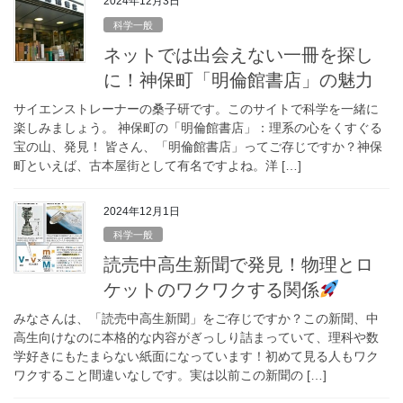
2024年12月3日
科学一般
ネットでは出会えない一冊を探し
に！神保町「明倫館書店」の魅力
サイエンストレーナーの桑子研です。このサイトで科学を一緒に
楽しみましょう。 神保町の「明倫館書店」：理系の心をくすぐる
宝の山、発見！ 皆さん、「明倫館書店」ってご存じですか？神保
町といえば、古本屋街として有名ですよね。洋 […]
2024年12月1日
科学一般
読売中高生新聞で発見！物理とロ
ケットのワクワクする関係
みなさんは、「読売中高生新聞」をご存じですか？この新聞、中
高生向けなのに本格的な内容がぎっしり詰まっていて、理科や数
学好きにもたまらない紙面になっています！初めて見る人もワク
ワクすること間違いなしです。実は以前この新聞の […]