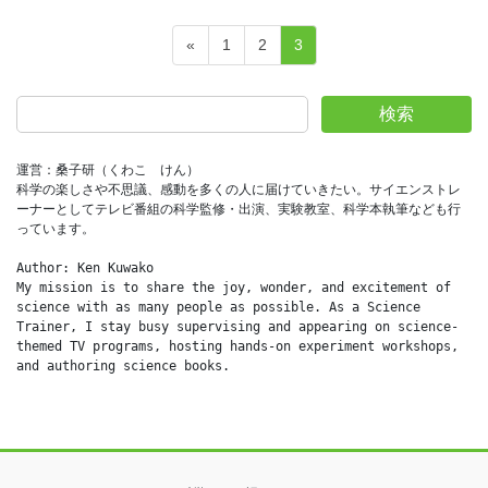
投
固
固
固
«
1
2
3
稿
定
定
定
ペ
ペ
ペ
の
検索
ー
ー
ー
ペ
ジ
ジ
ジ
ー
運営：桑子研（くわこ　けん）
科学の楽しさや不思議、感動を多くの人に届けていきたい。サイエンストレ
ジ
ーナーとしてテレビ番組の科学監修・出演、実験教室、科学本執筆なども行
送
っています。
り
Author: Ken Kuwako
My mission is to share the joy, wonder, and excitement of 
science with as many people as possible. As a Science 
Trainer, I stay busy supervising and appearing on science-
themed TV programs, hosting hands-on experiment workshops, 
and authoring science books.