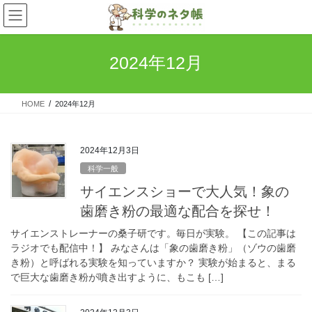
コ
ナ
ン
ビ
テ
ゲ
ン
ー
2024年12月
ツ
シ
へ
ョ
ス
ン
HOME
2024年12月
キ
に
ッ
移
プ
動
2024年12月3日
科学一般
サイエンスショーで大人気！象の
歯磨き粉の最適な配合を探せ！
サイエンストレーナーの桑子研です。毎日が実験。 【この記事は
ラジオでも配信中！】 みなさんは「象の歯磨き粉」（ゾウの歯磨
き粉）と呼ばれる実験を知っていますか？ 実験が始まると、まる
で巨大な歯磨き粉が噴き出すように、もこも […]