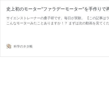
史上初のモーター“ファラデーモーター”を手作りで
サイエンストレーナーの桑子研です。毎日が実験。 【この記事はラ
こんなモーターみたことありますか！？ まずは次の動画を見てく
史
無し！なぜかしらないけ …
続きを読む
上
初
の
科学のネタ帳
モ
ー
タ
ー“フ
ァ
ラ
デ
ー
モ
ー
タ
ー”を