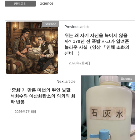
Science
카테고리
Science
Previous article
위는 왜 자기 자신을 녹이지 않을
까? 170년 전 폭발 사고가 알려준
놀라운 사실（영상 「인체 소화의
신비」）
2026年7月4日
Science
Next article
‘중화’가 만든 마법의 뿌연 빛깔,
석회수와 이산화탄소의 의외의 화
학 반응
2026年7月6日