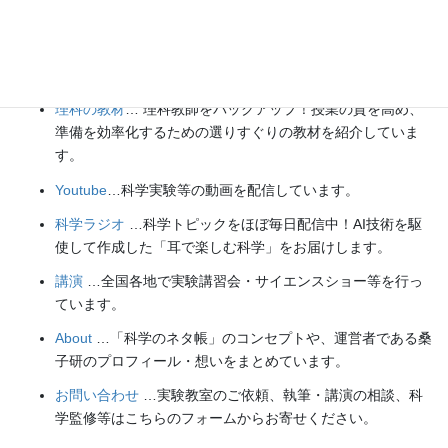
楽しい実験
…お子さんと一緒に夢中になれるイチオシの科学
実験を多数紹介しています。また、高校物理の理解を深める
ための動画教材も用意しました。
理科の教材
… 理科教師をバックアップ！授業の質を高め、
準備を効率化するための選りすぐりの教材を紹介していま
す。
Youtube
…科学実験等の動画を配信しています。
科学ラジオ
…科学トピックをほぼ毎日配信中！AI技術を駆
使して作成した「耳で楽しむ科学」をお届けします。
講演
…全国各地で実験講習会・サイエンスショー等を行っ
ています。
About
…「科学のネタ帳」のコンセプトや、運営者である桑
子研のプロフィール・想いをまとめています。
お問い合わせ
…実験教室のご依頼、執筆・講演の相談、科
学監修等はこちらのフォームからお寄せください。