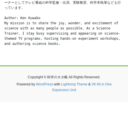
ーナーとしてテレビ番組の科学監修・出演、実験教室、科学本執筆なども行
っています。
Author: Ken Kuwako
My mission is to share the joy, wonder, and excitement of 
science with as many people as possible. As a Science 
Trainer, I stay busy supervising and appearing on science-
themed TV programs, hosting hands-on experiment workshops, 
and authoring science books.
Copyright © 科学のネタ帳 All Rights Reserved.
Powered by
WordPress
with
Lightning Theme
&
VK All in One
Expansion Unit