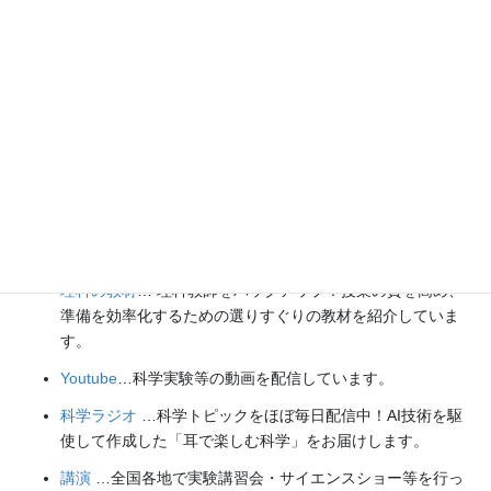
【日本語】
X(Twitter)
／
instagram
／
Facebook
【英語】
BlueSky
／
Threads
Explore
楽しい実験
…お子さんと一緒に夢中になれるイチオシの科学
実験を多数紹介しています。また、高校物理の理解を深める
ための動画教材も用意しました。
理科の教材
… 理科教師をバックアップ！授業の質を高め、
準備を効率化するための選りすぐりの教材を紹介していま
す。
Youtube
…科学実験等の動画を配信しています。
科学ラジオ
…科学トピックをほぼ毎日配信中！AI技術を駆
使して作成した「耳で楽しむ科学」をお届けします。
講演
…全国各地で実験講習会・サイエンスショー等を行っ