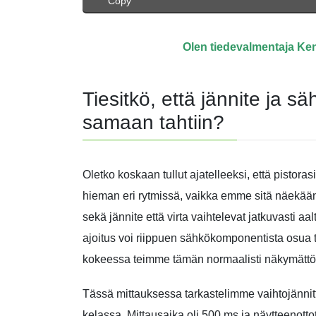
Copy
Olen tiedevalmentaja Ke
Tiesitkö, että jännite ja sä
samaan tahtiin?
Oletko koskaan tullut ajatelleeksi, että pistora
hieman eri rytmissä, vaikka emme sitä näekää
sekä jännite että virta vaihtelevat jatkuvasti aa
ajoitus voi riippuen sähkökomponentista osua t
kokeessa teimme tämän normaalisti näkymättö
Tässä mittauksessa tarkastelimme vaihtojännitt
kelassa. Mittausaika oli 500 ms ja näytteenottota