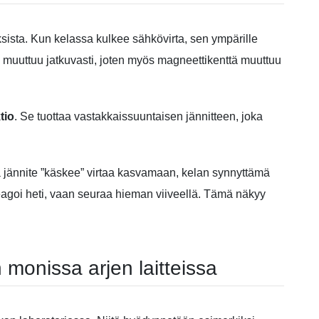
ksista. Kun kelassa kulkee sähkövirta, sen ympärille
a muuttuu jatkuvasti, joten myös magneettikenttä muuttuu
tio
. Se tuottaa vastakkaissuuntaisen jännitteen, joka
kka jännite ”käskee” virtaa kasvamaan, kelan synnyttämä
reagoi heti, vaan seuraa hieman viiveellä. Tämä näkyy
monissa arjen laitteissa