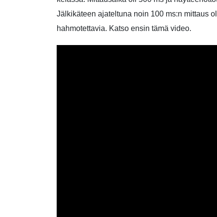
Jälkikäteen ajateltuna noin 100 ms:n mittaus o
hahmotettavia. Katso ensin tämä video.