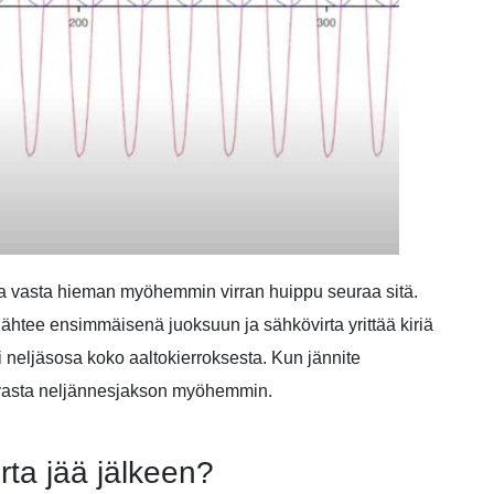
 ja vasta hieman myöhemmin virran huippu seuraa sitä.
lähtee ensimmäisenä juoksuun ja sähkövirta yrittää kiriä
i neljäsosa koko aaltokierroksesta. Kun jännite
 vasta neljännesjakson myöhemmin.
rta jää jälkeen?