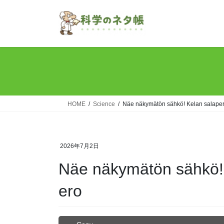
Skip
Skip
to
to
the
the
content
Navigation
HOME
Science
Näe näkymätön sähkö! Kelan salaper
2026年7月2日
Näe näkymätön sähkö! 
ero