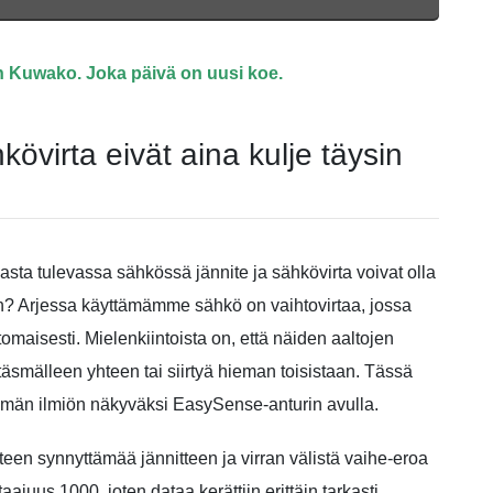
n Kuwako. Joka päivä on uusi koe.
hkövirta eivät aina kulje täysin
siasta tulevassa sähkössä jännite ja sähkövirta voivat olla
n? Arjessa käyttämämme sähkö on vaihtovirtaa, jossa
ltomaisesti. Mielenkiintoista on, että näiden aaltojen
äsmälleen yhteen tai siirtyä hieman toisistaan. Tässä
män ilmiön näkyväksi EasySense-anturin avulla.
een synnyttämää jännitteen ja virran välistä vaihe-eroa
ajuus 1000, joten dataa kerättiin erittäin tarkasti.