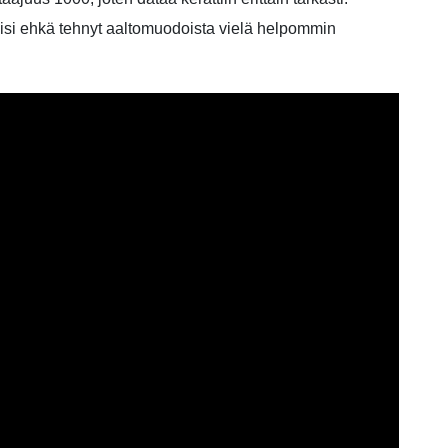
lisi ehkä tehnyt aaltomuodoista vielä helpommin