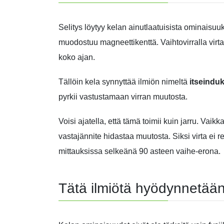
Selitys löytyy kelan ainutlaatuisista ominaisuu
muodostuu magneettikenttä. Vaihtovirralla virt
koko ajan.
Tällöin kela synnyttää ilmiön nimeltä
itseinduk
pyrkii vastustamaan virran muutosta.
Voisi ajatella, että tämä toimii kuin jarru. Vai
vastajännite hidastaa muutosta. Siksi virta ei 
mittauksissa selkeänä 90 asteen vaihe-erona.
Tätä ilmiötä hyödynnetään 