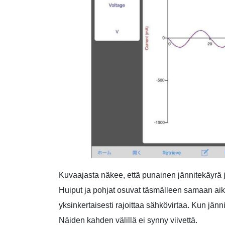
Kuvaajasta näkee, että punainen jännitekäyrä j
Huiput ja pohjat osuvat täsmälleen samaan aika
yksinkertaisesti rajoittaa sähkövirtaa. Kun jänn
Näiden kahden välillä ei synny viivettä.