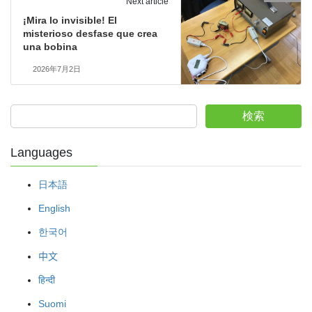
Next article
¡Mira lo invisible! El
misterioso desfase que crea
una bobina
2026年7月2日
検索
Languages
日本語
English
한국어
中文
हिन्दी
Suomi