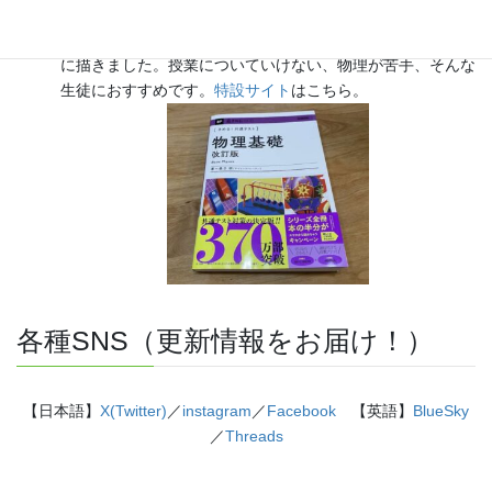
『きめる!共通テスト 物理基礎 改訂版』（学研）… 高校物
理の参考書です。イラストを多くしてイメージが持てるよう
に描きました。授業についていけない、物理が苦手、そんな
生徒におすすめです。
特設サイト
はこちら。
各種SNS（更新情報をお届け！）
【日本語】
X(Twitter)
／
instagram
／
Facebook
【英語】
BlueSky
／
Threads