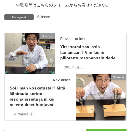
学監修等はこちらのフォームからお寄せください。
Science
Kategoriat
Science
Previous article
Yksi sormi saa lasin
laulamaan！Viinilasiin
piilotettu resonanssin tiede
2026年6月5日
Science
Next article
Soi ilman kosketusta!? Mitä
äänirauta kertoo
resonanssista ja miksi
rakennukset huojuvat
2026年6月7日