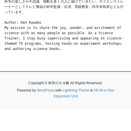
科学の楽しさや不思議、感動を多くの人に届けていきたい。サイエンストレ
ーナーとしてテレビ番組の科学監修・出演、実験教室、科学本執筆なども行
っています。
Author: Ken Kuwako
My mission is to share the joy, wonder, and excitement of 
science with as many people as possible. As a Science 
Trainer, I stay busy supervising and appearing on science-
themed TV programs, hosting hands-on experiment workshops, 
and authoring science books.
Copyright © 科学のネタ帳 All Rights Reserved.
Powered by
WordPress
with
Lightning Theme
&
VK All in One
Expansion Unit