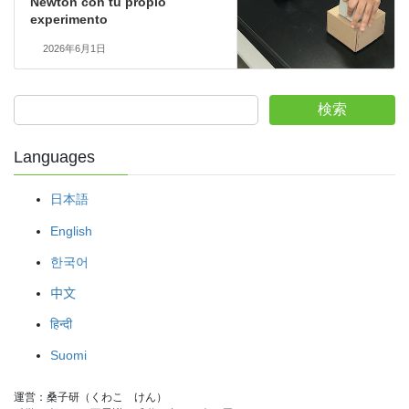
Newton con tu propio
experimento
2026年6月1日
検索
Languages
日本語
English
한국어
中文
हिन्दी
Suomi
運営：桑子研（くわこ　けん）