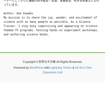
ーナーとしてテレビ番組の科学監修・出演、実験教室、科学本執筆なども行
っています。
Author: Ken Kuwako
My mission is to share the joy, wonder, and excitement of 
science with as many people as possible. As a Science 
Trainer, I stay busy supervising and appearing on science-
themed TV programs, hosting hands-on experiment workshops, 
and authoring science books.
Copyright © 科学のネタ帳 All Rights Reserved.
Powered by
WordPress
with
Lightning Theme
&
VK All in One
Expansion Unit