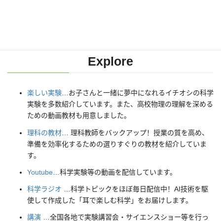
【日本語】
X(Twitter)
／
instagram
／
Facebook
【英語】
BlueSky
／
Threads
Explore
楽しい実験
…お子さんと一緒に夢中になれるイチオシの科学
実験を多数紹介しています。また、高校物理の理解を深める
ための動画教材も用意しました。
理科の教材
… 理科教師をバックアップ！授業の質を高め、
準備を効率化するための選りすぐりの教材を紹介していま
す。
Youtube
…科学実験等の動画を配信しています。
科学ラジオ
…科学トピックをほぼ毎日配信中！AI技術を駆
使して作成した「耳で楽しむ科学」をお届けします。
講演
…全国各地で実験講習会・サイエンスショー等を行っ