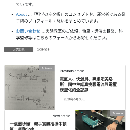
ています。
About
…「科学のネタ帳」のコンセプトや、運営者である桑
子研のプロフィール・想いをまとめています。
お問い合わせ
…実験教室のご依頼、執筆・講演の相談、科
学監修等はこちらのフォームからお寄せください。
Science
分类目录
Science
Previous article
電氣人、快遞員、奔跑吧美洛
斯！國中生認真挑戰電流與電壓
模型化的全記錄
2026年5月30日
Science
Next article
一張圖秒懂！親手實驗推導牛頓
第二運動定律