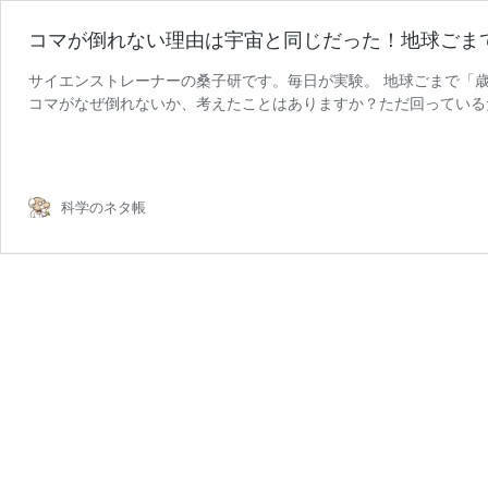
コマが倒れない理由は宇宙と同じだった！地球ごま
サイエンストレーナーの桑子研です。毎日が実験。 地球ごまで「歳
コマがなぜ倒れないか、考えたことはありますか？ただ回っている
コ
る。その秘密を知ったとき、 …
続きを読む
マ
が
倒
科学のネタ帳
れ
な
い
理
由
は
宇
宙
と
同
じ
だ