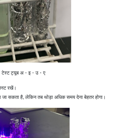
मशः टेस्ट ट्यूब अ・इ・उ・ए
िनट रखें।
 जा सकता है, लेकिन तब थोड़ा अधिक समय देना बेहतर होगा।