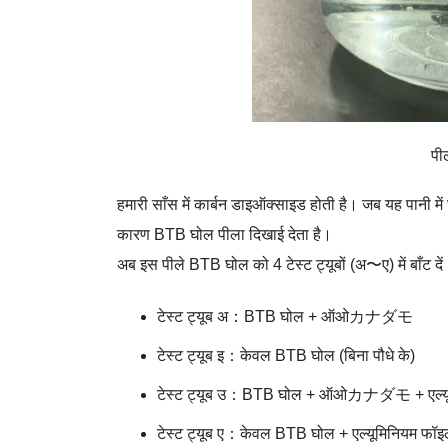
पील
हमारी साँस में कार्बन डाइऑक्साइड होती है। जब यह पानी मे
कारण BTB घोल पीला दिखाई देता है।
अब इस पीले BTB घोल को 4 टेस्ट ट्यूबों (अ〜ए) में बाँट दे
टेस्ट ट्यूब अ：BTB घोल + ऑओカナダモ
टेस्ट ट्यूब इ：केवल BTB घोल (बिना पौधे के)
टेस्ट ट्यूब उ：BTB घोल + ऑओカナダモ + एल्यूम
टेस्ट ट्यूब ए：केवल BTB घोल + एल्यूमिनियम फॉइ