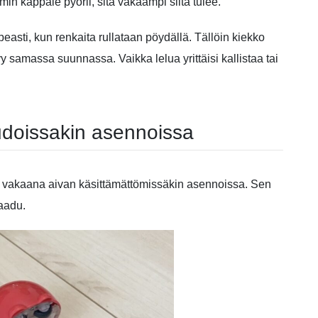
in kappale pyörii, sitä vakaampi siitä tulee.
peasti, kun renkaita rullataan pöydällä. Tällöin kiekko
yy samassa suunnassa. Vaikka lelua yrittäisi kallistaa tai
doissakin asennoissa
syy vakaana aivan käsittämättömissäkin asennoissa. Sen
kaadu.