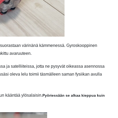
uu suorastaan värinänä kämmenessä. Gyroskooppinen
ukittu avaruuteen.
a ja satelliiteissa, jotta ne pysyvät oikeassa asennossa
säsi oleva lelu toimii täsmälleen saman fysiikan avulla
un kääntää ylösalaisin.
Pyöriessään se alkaa kieppua kuin