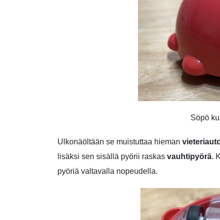
Söpö kui
Ulkonäöltään se muistuttaa hieman
vieteriaut
lisäksi sen sisällä pyörii raskas
vauhtipyörä
. 
pyöriä valtavalla nopeudella.