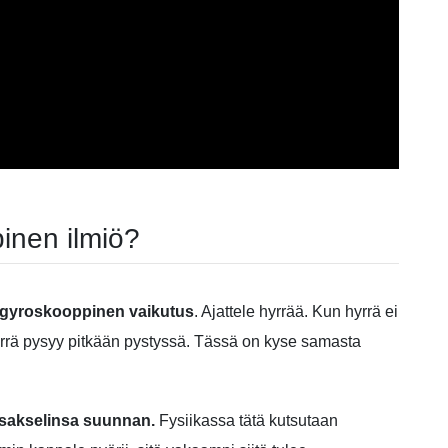
inen ilmiö?
gyroskooppinen vaikutus
. Ajattele hyrrää. Kun hyrrä ei
hyrrä pysyy pitkään pystyssä. Tässä on kyse samasta
isakselinsa suunnan.
Fysiikassa tätä kutsutaan