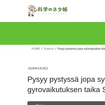
Skip
Skip
to
to
the
the
content
Navigation
HOME
Science
Pysyy pystyssä jopa syömäpuikon kärj
2026年5月26日
Pysyy pystyssä jopa sy
gyrovaikutuksen taika 