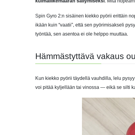
kulmaliikemäärän säilymiseksi
. Mitä nopeamm
Spin Gyro 2:n sisäinen kiekko pyörii erittäin no
ikään kuin “vaatii”, että sen pyörimisakseli pys
työntää, sen asentoa ei ole helppo muuttaa.
Hämmästyttävä vakaus ou
Kun kiekko pyörii täydellä vauhdilla, lelu py
voi pitää kyljellään tai vinossa — eikä se silti 