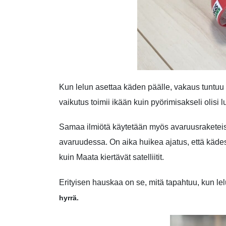
Kun lelun asettaa käden päälle, vakaus tunt
vaikutus toimii ikään kuin pyörimisakseli olisi l
Samaa ilmiötä käytetään myös avaruusraketeiss
avaruudessa. On aika huikea ajatus, että kädes
kuin Maata kiertävät satelliitit.
Erityisen hauskaa on se, mitä tapahtuu, kun lel
hyrrä.