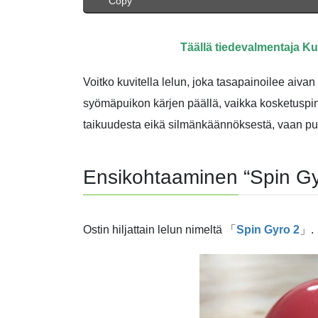
Copy
Täällä tiedevalmentaja K
Voitko kuvitella lelun, joka tasapainoilee aivan
syömäpuikon kärjen päällä, vaikka kosketuspin
taikuudesta eikä silmänkäännöksestä, vaan puh
Ensikohtaaminen “Spin Gyr
Ostin hiljattain lelun nimeltä 「
Spin Gyro 2
」.