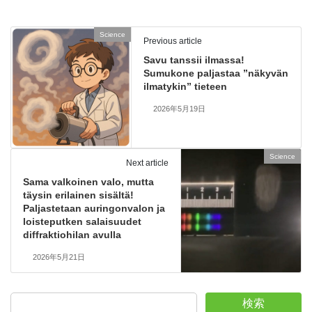
Science
Previous article
Savu tanssii ilmassa!
Sumukone paljastaa ”näkyvän
ilmatykin” tieteen
2026年5月19日
Science
Next article
Sama valkoinen valo, mutta
täysin erilainen sisältä!
Paljastetaan auringonvalon ja
loisteputken salaisuudet
diffraktiohilan avulla
2026年5月21日
検索