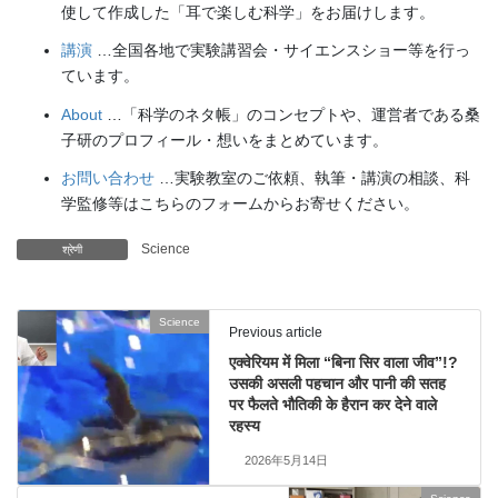
使して作成した「耳で楽しむ科学」をお届けします。
講演
…全国各地で実験講習会・サイエンスショー等を行っ
ています。
About
…「科学のネタ帳」のコンセプトや、運営者である桑
子研のプロフィール・想いをまとめています。
お問い合わせ
…実験教室のご依頼、執筆・講演の相談、科
学監修等はこちらのフォームからお寄せください。
Science
श्रेणी
Science
Previous article
एक्वेरियम में मिला “बिना सिर वाला जीव”!?
उसकी असली पहचान और पानी की सतह
पर फैलते भौतिकी के हैरान कर देने वाले
रहस्य
2026年5月14日