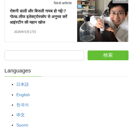
Science
Next article
रोशनी डाली और बिजली गायब हो गई!?
गोल्ड-लीफ इलेक्ट्रोस्कोप से अनुभव करें
आइंस्टीन की महान खोज
2026年5月17日
検索
Languages
日本語
English
한국어
中文
Suomi