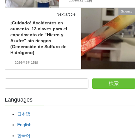
2026年5月13日
Science
Next article
¡Cuidado! Accidentes en
aumento. 13 claves para el
experimento de “Hierro y
Azufre” sin riesgos
(Generación de Sulfuro de
Hidrógeno)
2026年5月15日
検索
Languages
日本語
English
한국어