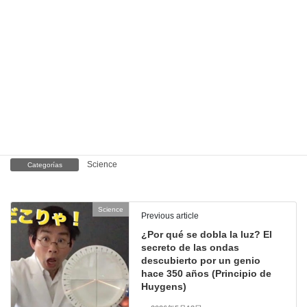
科学ラジオ
…科学トピックをほぼ毎日配信中！AI技術を駆
使して作成した「耳で楽しむ科学」をお届けします。
講演
…全国各地で実験講習会・サイエンスショー等を行っ
ています。
About
…「科学のネタ帳」のコンセプトや、運営者である桑
子研のプロフィール・想いをまとめています。
お問い合わせ
…実験教室のご依頼、執筆・講演の相談、科
学監修等はこちらのフォームからお寄せください。
Science
Categorías
Science
Previous article
¿Por qué se dobla la luz? El
secreto de las ondas
descubierto por un genio
hace 350 años (Principio de
Huygens)