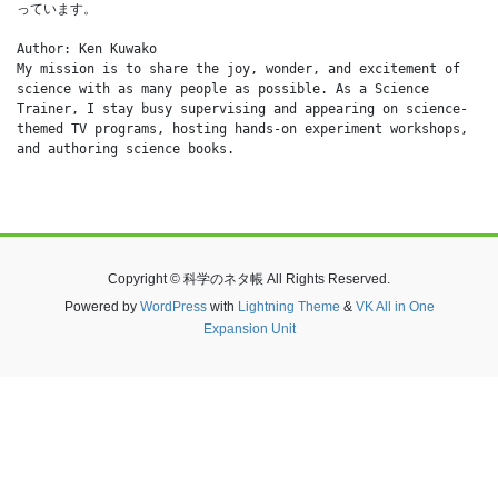
っています。
Author: Ken Kuwako
My mission is to share the joy, wonder, and excitement of 
science with as many people as possible. As a Science 
Trainer, I stay busy supervising and appearing on science-
themed TV programs, hosting hands-on experiment workshops, 
and authoring science books.
Copyright © 科学のネタ帳 All Rights Reserved.
Powered by
WordPress
with
Lightning Theme
&
VK All in One
Expansion Unit