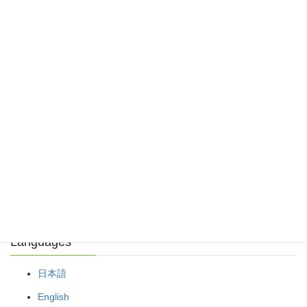
Science
Next article
便當蓋變身鑰匙圈？！用烤箱玩
出熱塑性塑膠の科學奇蹟！
2026年5月9日
検索
Languages
日本語
English