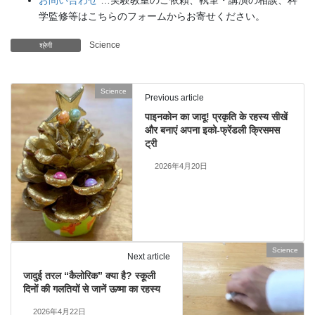
お問い合わせ
…実験教室のご依頼、執筆・講演の相談、科
学監修等はこちらのフォームからお寄せください。
Science
श्रेणी
Science
Previous article
पाइनकोन का जादू! प्रकृति के रहस्य सीखें
और बनाएं अपना इको-फ्रेंडली क्रिसमस
ट्री
2026年4月20日
Science
Next article
जादुई तरल “कैलोरिक” क्या है? स्कूली
दिनों की गलतियों से जानें ऊष्मा का रहस्य
2026年4月22日