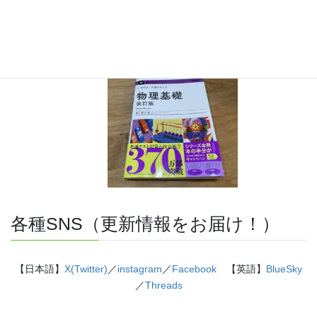
『きめる!共通テスト 物理基礎 改訂版』（学研）… 高校物
理の参考書です。イラストを多くしてイメージが持てるよう
に描きました。授業についていけない、物理が苦手、そんな
生徒におすすめです。
特設サイト
はこちら。
各種SNS（更新情報をお届け！）
【日本語】
X(Twitter)
／
instagram
／
Facebook
【英語】
BlueSky
／
Threads