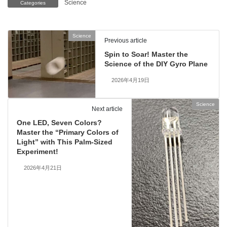
Science
Categories
Science
Previous article
Spin to Soar! Master the
Science of the DIY Gyro Plane
2026年4月19日
Science
Next article
One LED, Seven Colors?
Master the “Primary Colors of
Light” with This Palm-Sized
Experiment!
2026年4月21日